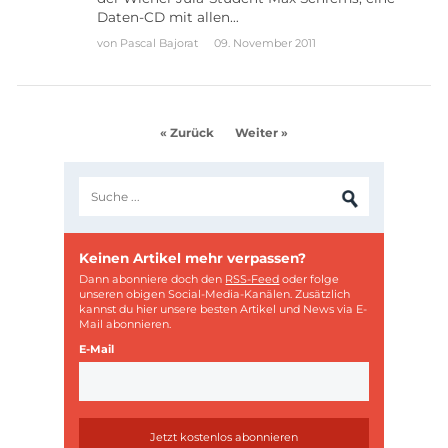
Daten-CD mit allen…
von
Pascal Bajorat
09. November 2011
« Zurück
Weiter »
Keinen Artikel mehr verpassen?
Dann abonniere doch den
RSS-Feed
oder folge
unseren obigen Social-Media-Kanälen. Zusätzlich
kannst du hier unsere besten Artikel und News via E-
Mail abonnieren.
E-Mail