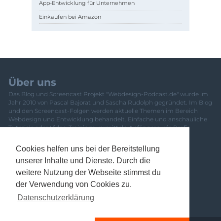
App-Entwicklung für Unternehmen
Einkaufen bei Amazon
Über uns
Das Blog und Screencast Projekt "Webdesign-Podcast.de" wurde im
Jahr 2010 von Pascal Bajorat und Sascha Rudolph gegründet. Im Blog
und den Screencast-Folgen werden aktuelle Themen im Bereich
Webdesign und Entwicklung behandelt. Einfache und anschauliche
Tutorials oder Video-Trainings vermitteln Anfängern wie Profis
frisches Wissen. Eine Übersicht über das gesamte Team und
Mitwirkende ist
hier zu finden
.
Cookies helfen uns bei der Bereitstellung
Newsletter
unserer Inhalte und Dienste. Durch die
Banner
weitere Nutzung der Webseite stimmst du
Kontakt
der Verwendung von Cookies zu.
Datenschutzerklärung
Impressum
Datenschutzerklärung