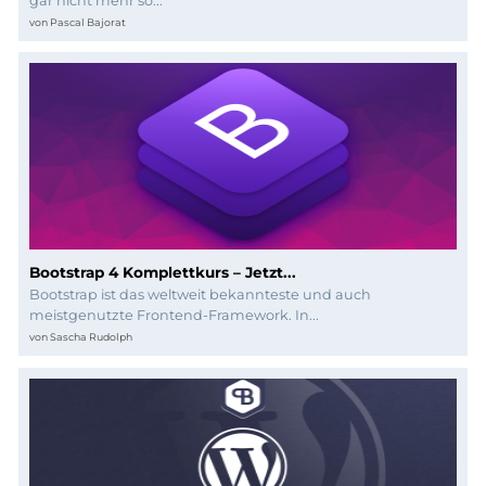
Programmierung
gar nicht mehr so...
von
Pascal Bajorat
Bootstrap 4 Komplettkurs – Jetzt...
Bootstrap ist das weltweit bekannteste und auch
meistgenutzte Frontend-Framework. In...
von
Sascha Rudolph