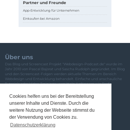
Partner und Freunde
App-Entwicklung für Unternehmen
Einkaufen bei Amazon
Über uns
Das Blog und Screencast Projekt "Webdesign-Podcast.de" wurde im
Jahr 2010 von Pascal Bajorat und Sascha Rudolph gegründet. Im Blog
und den Screencast-Folgen werden aktuelle Themen im Bereich
Webdesign und Entwicklung behandelt. Einfache und anschauliche
Tutorials oder Video-Trainings vermitteln Anfängern wie Profis
frisches Wissen. Eine Übersicht über das gesamte Team und
Mitwirkende ist
hier zu finden
.
Cookies helfen uns bei der Bereitstellung
Newsletter
unserer Inhalte und Dienste. Durch die
Banner
weitere Nutzung der Webseite stimmst du
Kontakt
der Verwendung von Cookies zu.
Datenschutzerklärung
Impressum
Datenschutzerklärung