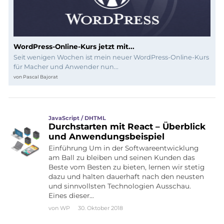
WordPress-Online-Kurs jetzt mit...
Seit wenigen Wochen ist mein neuer WordPress-Online-Kurs
für Macher und Anwender nun...
von
Pascal Bajorat
JavaScript / DHTML
Durchstarten mit React – Überblick
und Anwendungsbeispiel
Einführung Um in der Softwareentwicklung
am Ball zu bleiben und seinen Kunden das
Beste vom Besten zu bieten, lernen wir stetig
dazu und halten dauerhaft nach den neusten
und sinnvollsten Technologien Ausschau.
Eines dieser…
von
WP
30. Oktober 2018