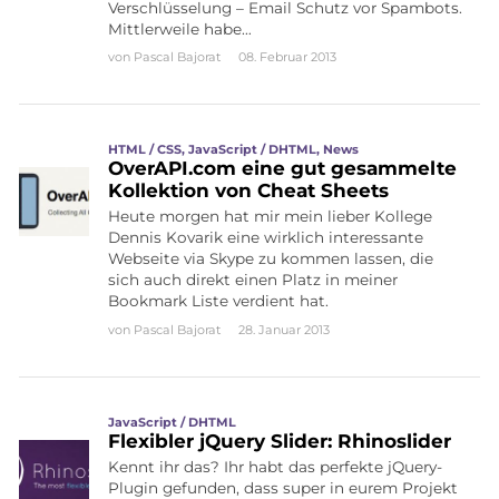
Verschlüsselung – Email Schutz vor Spambots.
Mittlerweile habe…
von
Pascal Bajorat
08. Februar 2013
HTML / CSS
,
JavaScript / DHTML
,
News
OverAPI.com eine gut gesammelte
Kollektion von Cheat Sheets
Heute morgen hat mir mein lieber Kollege
Dennis Kovarik eine wirklich interessante
Webseite via Skype zu kommen lassen, die
sich auch direkt einen Platz in meiner
Bookmark Liste verdient hat.
von
Pascal Bajorat
28. Januar 2013
JavaScript / DHTML
Flexibler jQuery Slider: Rhinoslider
Kennt ihr das? Ihr habt das perfekte jQuery-
Plugin gefunden, dass super in eurem Projekt