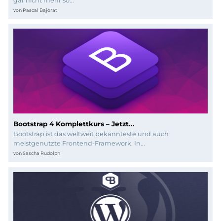
Programmierung
gar nicht mehr so...
von
Pascal Bajorat
Bootstrap 4 Komplettkurs – Jetzt...
Bootstrap ist das weltweit bekannteste und auch
meistgenutzte Frontend-Framework. In...
von
Sascha Rudolph