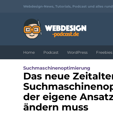
Webdesign-News, Tutorials, Podcast und alles run
Home
Podcast
WordPress
Freebies
Tutorials und Video-
Suchmaschinenoptimierung
Workshops zu Webdesign und
Das neue Zeitalte
Programmierung
Suchmaschinenop
der eigene Ansatz
ändern muss