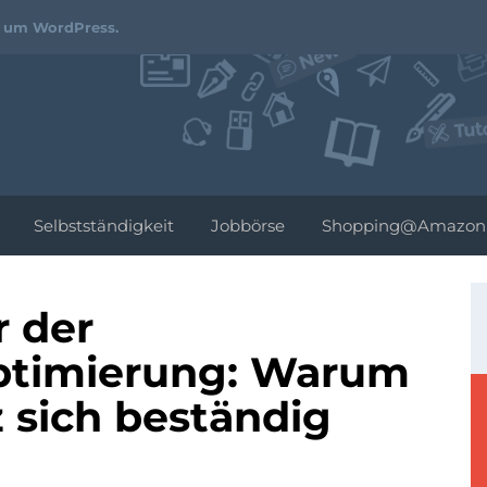
Webdesign-
d um WordPress.
Podcast.de
Selbstständigkeit
Jobbörse
Shopping@Amazon
r der
timierung: Warum
 sich beständig