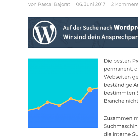
von
Pascal Bajorat
06. Juni 2017
2 Komment
Die besten Pr
permanent, o
Webseiten gefä
beständige Ar
bestimmten Str
Branche nicht
Zusammen mi
Suchmaschine
die interne 