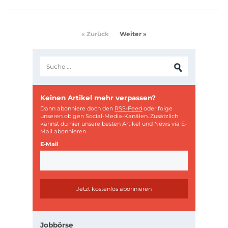
« Zurück
Weiter »
Keinen Artikel mehr verpassen?
Dann abonniere doch den
RSS-Feed
oder folge
unseren obigen Social-Media-Kanälen. Zusätzlich
kannst du hier unsere besten Artikel und News via E-
Mail abonnieren.
E-Mail
Jobbörse