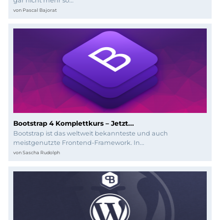
Programmierung
gar nicht mehr so...
von
Pascal Bajorat
Bootstrap 4 Komplettkurs – Jetzt...
Bootstrap ist das weltweit bekannteste und auch
meistgenutzte Frontend-Framework. In...
von
Sascha Rudolph