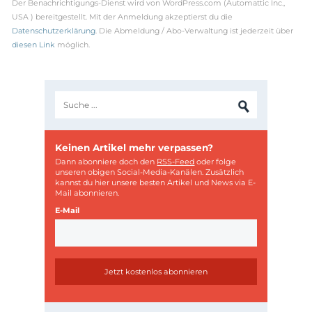
Der Benachrichtigungs-Dienst wird von WordPress.com (Automattic Inc.,
USA ) bereitgestellt. Mit der Anmeldung akzeptierst du die
Datenschutzerklärung
. Die Abmeldung / Abo-Verwaltung ist jederzeit über
diesen Link
möglich.
Keinen Artikel mehr verpassen?
Dann abonniere doch den
RSS-Feed
oder folge
unseren obigen Social-Media-Kanälen. Zusätzlich
kannst du hier unsere besten Artikel und News via E-
Mail abonnieren.
E-Mail