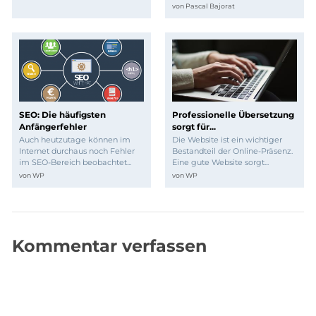
von
Pascal Bajorat
SEO: Die häufigsten
Professionelle Übersetzung
Anfängerfehler
sorgt für...
Auch heutzutage können im
Die Website ist ein wichtiger
Internet durchaus noch Fehler
Bestandteil der Online-Präsenz.
im SEO-Bereich beobachtet...
Eine gute Website sorgt...
von
WP
von
WP
Kommentar verfassen