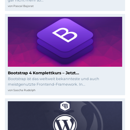
Programmierung
gar nicht mehr so...
von
Pascal Bajorat
Bootstrap 4 Komplettkurs – Jetzt...
Bootstrap ist das weltweit bekannteste und auch
meistgenutzte Frontend-Framework. In...
von
Sascha Rudolph