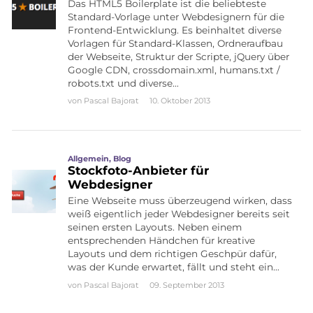
Das HTML5 Boilerplate ist die beliebteste
Standard-Vorlage unter Webdesignern für die
Frontend-Entwicklung. Es beinhaltet diverse
Vorlagen für Standard-Klassen, Ordneraufbau
der Webseite, Struktur der Scripte, jQuery über
Google CDN, crossdomain.xml, humans.txt /
robots.txt und diverse…
von
Pascal Bajorat
10. Oktober 2013
Allgemein
,
Blog
Stockfoto-Anbieter für
Webdesigner
Eine Webseite muss überzeugend wirken, dass
weiß eigentlich jeder Webdesigner bereits seit
seinen ersten Layouts. Neben einem
entsprechenden Händchen für kreative
Layouts und dem richtigen Geschpür dafür,
was der Kunde erwartet, fällt und steht ein…
von
Pascal Bajorat
09. September 2013