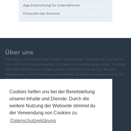
App-Entwicklung für Unternehmen
Einkaufen bei Amazon
Über uns
Das Blog und Screencast Projekt "Webdesign-Podcast.de" wurde im
Jahr 2010 von Pascal Bajorat und Sascha Rudolph gegründet. Im Blog
und den Screencast-Folgen werden aktuelle Themen im Bereich
Webdesign und Entwicklung behandelt. Einfache und anschauliche
Tutorials oder Video-Trainings vermitteln Anfängern wie Profis
frisches Wissen. Eine Übersicht über das gesamte Team und
Mitwirkende ist
hier zu finden
.
Cookies helfen uns bei der Bereitstellung
Newsletter
unserer Inhalte und Dienste. Durch die
Banner
weitere Nutzung der Webseite stimmst du
Kontakt
der Verwendung von Cookies zu.
Datenschutzerklärung
Impressum
Datenschutzerklärung