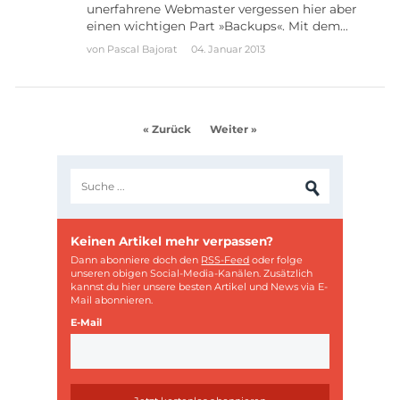
unerfahrene Webmaster vergessen hier aber
einen wichtigen Part »Backups«. Mit dem…
von
Pascal Bajorat
04. Januar 2013
« Zurück
Weiter »
Keinen Artikel mehr verpassen?
Dann abonniere doch den
RSS-Feed
oder folge
unseren obigen Social-Media-Kanälen. Zusätzlich
kannst du hier unsere besten Artikel und News via E-
Mail abonnieren.
E-Mail