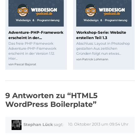
Adventure-PHP-Framework
Workshop-Serie: Website
erscheint in der...
erstellen Teil 1.3
Das freie PHP Framework
Abschluss: Layout in Photoshop
Adventure-PHP-Framework
gestalten Aus zeitlichen
erscheint in der Version 1.12.
Gründen folgt nun etwas...
Hier...
von
Patrick Lohmann
von
Pascal Bajorat
9 Antworten zu “HTML5
WordPress Boilerplate”
10. Oktober 2013 um 09:54 Uhr
Stephan Lück
sagt: