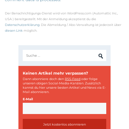
Der Benachrichtigungs-Dienst wird von WordPress.com (Automattic Inc.,
USA ) bereitgestellt. Mit der Anmeldung akzeptierst du die
Datenschutzerklärung
. Die Abmeldung / Abo-Verwaltung ist jederzeit über
diesen Link
möglich.
Keinen Artikel mehr verpassen?
Dann abonniere doch den
RSS-Feed
oder folge
unseren obigen Social-Media-Kanälen. Zusätzlich
kannst du hier unsere besten Artikel und News via E-
Mail abonnieren.
E-Mail