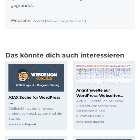
gegründet.
Webseite:
www.pascal-bajorat.com
Das könnte dich auch interessieren
Angriffswelle auf
WordPress-Webseiten...
AJAX Suche für WordPress
Aktuell konnte ich bei einer
–...
Vielzahl von WordPress-
Vielleicht hat der eine oder
Webseiten einen
andere von euch schon mal die
automatisierten...
Suche...
von
Pascal Bajorat
von
Pascal Bajorat