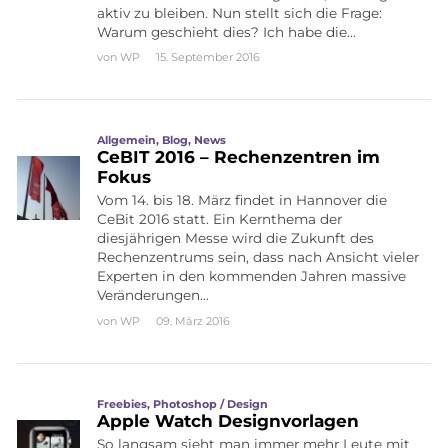
aktiv zu bleiben. Nun stellt sich die Frage:
Warum geschieht dies? Ich habe die…
von
WP
15. September 2016
Allgemein
,
Blog
,
News
CeBIT 2016 – Rechenzentren im
Fokus
Vom 14. bis 18. März findet in Hannover die
CeBit 2016 statt. Ein Kernthema der
diesjährigen Messe wird die Zukunft des
Rechenzentrums sein, dass nach Ansicht vieler
Experten in den kommenden Jahren massive
Veränderungen…
von
WP
09. März 2016
Freebies
,
Photoshop / Design
Apple Watch Designvorlagen
So langsam sieht man immer mehr Leute mit