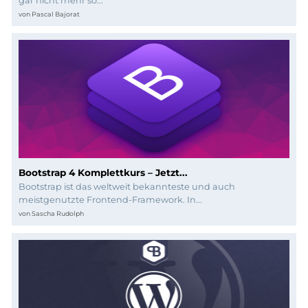
Programmierung
gar nicht mehr so...
von
Pascal Bajorat
Bootstrap 4 Komplettkurs – Jetzt...
Bootstrap ist das weltweit bekannteste und auch
meistgenutzte Frontend-Framework. In...
von
Sascha Rudolph