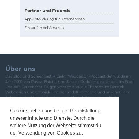
Partner und Freunde
App-Entwicklung für Unternehmen
Einkaufen bei Amazon
Über uns
Das Blog und Screencast Projekt "Webdesign-Podcast.de" wurde im
Jahr 2010 von Pascal Bajorat und Sascha Rudolph gegründet. Im Blog
und den Screencast-Folgen werden aktuelle Themen im Bereich
Webdesign und Entwicklung behandelt. Einfache und anschauliche
Tutorials oder Video-Trainings vermitteln Anfängern wie Profis
frisches Wissen. Eine Übersicht über das gesamte Team und
Mitwirkende ist
hier zu finden
.
Cookies helfen uns bei der Bereitstellung
Newsletter
unserer Inhalte und Dienste. Durch die
Banner
weitere Nutzung der Webseite stimmst du
Kontakt
der Verwendung von Cookies zu.
Datenschutzerklärung