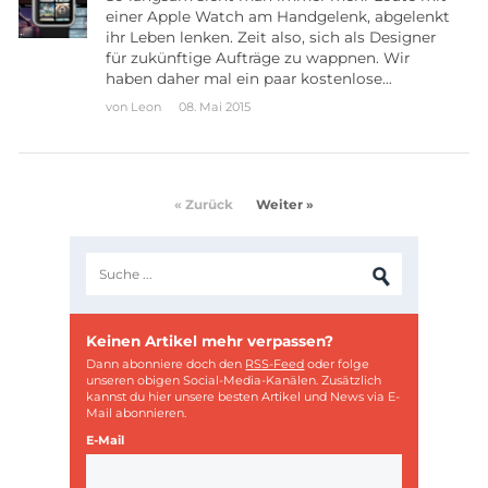
einer Apple Watch am Handgelenk, abgelenkt
ihr Leben lenken. Zeit also, sich als Designer
für zukünftige Aufträge zu wappnen. Wir
haben daher mal ein paar kostenlose…
von
Leon
08. Mai 2015
« Zurück
Weiter »
Keinen Artikel mehr verpassen?
Dann abonniere doch den
RSS-Feed
oder folge
unseren obigen Social-Media-Kanälen. Zusätzlich
kannst du hier unsere besten Artikel und News via E-
Mail abonnieren.
E-Mail