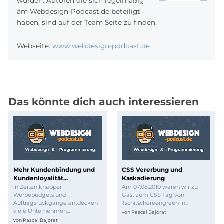
wurden. Autoren die sich regelmäßig
am Webdesign-Podcast.de beteiligt
haben, sind auf der Team Seite zu finden.
Webseite:
www.webdesign-podcast.de
Das könnte dich auch interessieren
Mehr Kundenbindung und
CSS Vererbung und
Kundenloyalität...
Kaskadierung
In Zeiten knapper
Am 07.08.2010 waren wir zu
Werbebudgets und
Gast zum CSS Tag von
Auftragsrückgänge entdecken
Tschitschereengreen in...
viele Unternehmen...
von
Pascal Bajorat
von
Pascal Bajorat