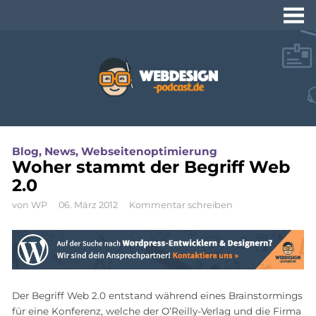
Webdesign-
Podcast.de
Naviga
Tutorials und Video-
Blog
,
News
,
Webseitenoptimierung
Workshops zu
Woher stammt der Begriff Web
Webdesign und
2.0
Programmierung
von
WP
06. März 2012
Kommentar schreiben
Der Begriff Web 2.0 entstand während eines Brainstormings
für eine Konferenz, welche der O’Reilly-Verlag und die Firma