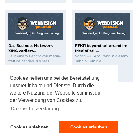
Das Business Netzwerk
FFK11 beyond tellerrand im
XING verliert...
MediaPark...
Laut einem Bericht von media-
Vom 5. – 8. April fand in diesem
treff.de hat das Business
Jahr in Köln die...
Netzwerk XING im
von
Pascal Bajorat
vergangenen...
von
Pascal Bajorat
Cookies helfen uns bei der Bereitstellung
unserer Inhalte und Dienste. Durch die
weitere Nutzung der Webseite stimmst du
der Verwendung von Cookies zu.
Kommentar verfassen
Datenschutzerklärung
Cookies ablehnen
Cookies erlauben