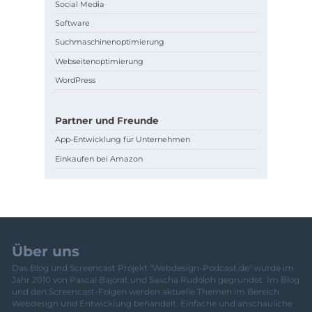
Social Media
Software
Suchmaschinenoptimierung
Webseitenoptimierung
WordPress
Partner und Freunde
App-Entwicklung für Unternehmen
Einkaufen bei Amazon
Über uns
Das Blog und Screencast Projekt "Webdesign-Podcast.de" wurde im
Jahr 2010 von Pascal Bajorat und Sascha Rudolph gegründet. Im Blog
und den Screencast-Folgen werden aktuelle Themen im Bereich
Webdesign und Entwicklung behandelt. Einfache und anschauliche