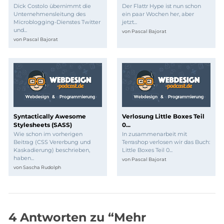
Dick Costolo übernimmt die
Der Flattr Hype ist nun schon
Unternehmensleitung des
ein paar Wochen her, aber
Microblogging-Dienstes Twitter
jetzt...
und...
von
Pascal Bajorat
von
Pascal Bajorat
Syntactically Awesome
Verlosung Little Boxes Teil
Stylesheets (SASS)
0...
Wie schon im vorherigen
In zusammenarbeit mit
Beitrag (CSS Vererbung und
Terrashop verlosen wir das Buch:
Kaskadierung) beschrieben,
Little Boxes Teil 0...
haben...
von
Pascal Bajorat
von
Sascha Rudolph
4 Antworten zu “Mehr