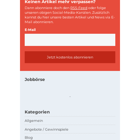
Keinen Artikel mehr verpassen?
Dann abonniere doch den
RSS-Feed
oder folge
unseren obigen Social-Media-Kanälen. Zusätzlich
kannst du hier unsere besten Artikel und News via E-
Mail abonnieren.
E-Mail
Jobbörse
.
.
Kategorien
Allgemein
Angebote / Gewinnspiele
Blog