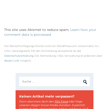
This site uses Akismet to reduce spam.
Learn how your
comment data is processed.
Der Benachrichtigungs-Dienst wird von WordPress.com (Automattic Inc.,
USA ) bereitgestellt. Mit der Anmeldung akzeptierst du die
Datenschutzerklärung
. Die Abmeldung / Abo-Verwaltung ist jederzeit über
diesen Link
möglich.
Keinen Artikel mehr verpassen?
Dann abonniere doch den
RSS-Feed
oder folge
unseren obigen Social-Media-Kanälen. Zusätzlich
kannst du hier unsere besten Artikel und News via E-