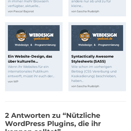
in immer mehr Browsern
andere nur ab und zu für
verfügbar, aktuelle...
kleine...
von
Pascal Bajorat
von
Sascha Rudolph
Ein Website-Design, das
Syntactically Awesome
über kulturelle...
Stylesheets (SASS)
Wenn ihr Websites für ein
Wie schon im vorherigen
internationales Publikum
Beitrag (CSS Vererbung und
entwerft, müsst ihr euch der...
Kaskadierung) beschrieben,
haben...
von
WP
von
Sascha Rudolph
2 Antworten zu “Nützliche
WordPress Plugins, die ihr