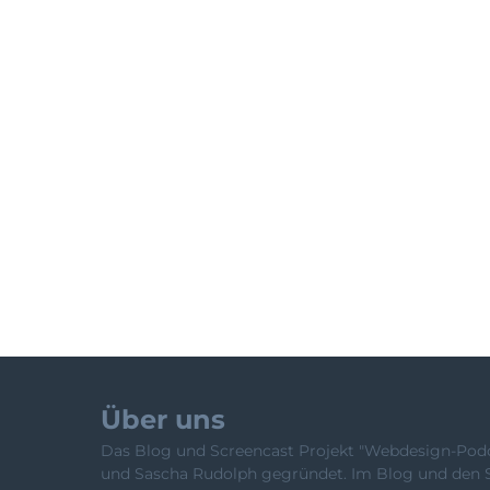
Über uns
Das Blog und Screencast Projekt "Webdesign-Podca
und Sascha Rudolph gegründet. Im Blog und den 