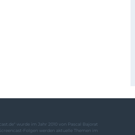
st.de" wurde im Jahr 2010 von Pascal Bajorat
Screencast-Folgen werden aktuelle Themen im