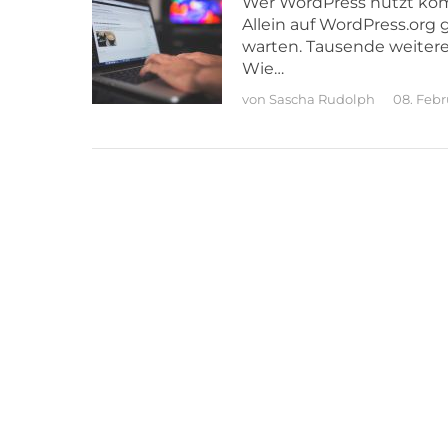
Wer WordPress nutzt kom
Allein auf WordPress.org 
warten. Tausende weitere
Wie…
von
Sascha Rudolph
08. Febr