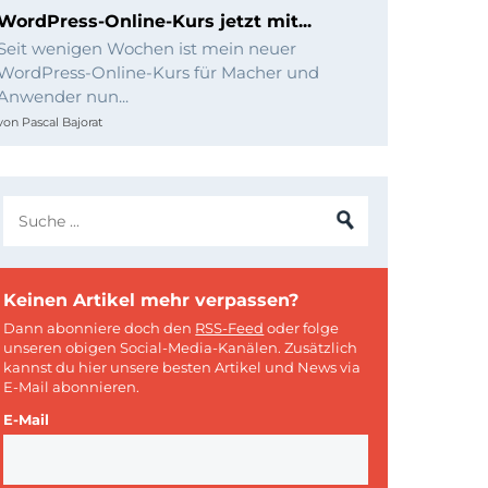
WordPress-Online-Kurs jetzt mit...
Seit wenigen Wochen ist mein neuer
WordPress-Online-Kurs für Macher und
Anwender nun...
von
Pascal Bajorat
Keinen Artikel mehr verpassen?
Dann abonniere doch den
RSS-Feed
oder folge
unseren obigen Social-Media-Kanälen. Zusätzlich
kannst du hier unsere besten Artikel und News via
E-Mail abonnieren.
E-Mail