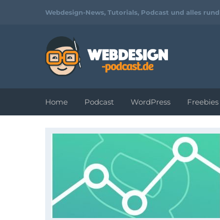
Webdesign-News, Tutorials, Podcast und alles run
Home
Podcast
WordPress
Freebies
Tutorials und
Video-
Workshops zu
Webdesign