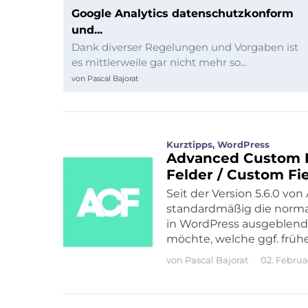
und
Google Analytics datenschutzkonform
und...
Programmierung
Dank diverser Regelungen und Vorgaben ist
es mittlerweile gar nicht mehr so...
von
Pascal Bajorat
Kurztipps
,
WordPress
Advanced Custom Fi
Felder / Custom F
Seit der Version 5.6.0 v
standardmäßig die normal
in WordPress ausgeblendet
möchte, welche ggf. früh
von
Pascal Bajorat
02. Februa