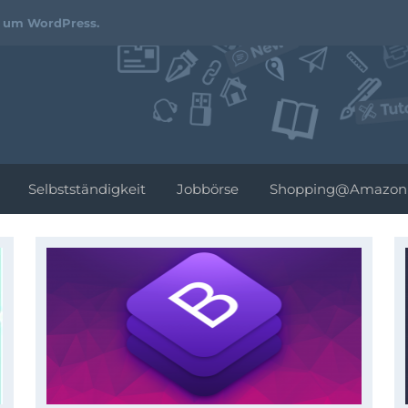
Webdesign-
d um WordPress.
Podcast.de
Selbstständigkeit
Jobbörse
Shopping@Amazon