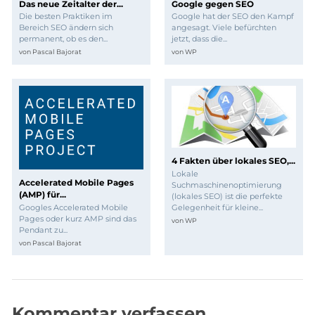
Das neue Zeitalter der...
Google gegen SEO
Die besten Praktiken im
Google hat der SEO den Kampf
Bereich SEO ändern sich
angesagt. Viele befürchten
permanent, ob es den...
jetzt, dass die...
von
Pascal Bajorat
von
WP
4 Fakten über lokales SEO,...
Lokale
Accelerated Mobile Pages
Suchmaschinenoptimierung
(AMP) für...
(lokales SEO) ist die perfekte
Gelegenheit für kleine...
Googles Accelerated Mobile
Pages oder kurz AMP sind das
von
WP
Pendant zu...
von
Pascal Bajorat
Kommentar verfassen