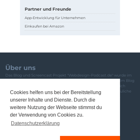
Partner und Freunde
App-Entwicklung für Unternehmen
Einkaufen bei Amazon
Über uns
Das Blog und Screencast Projekt "Webdesign-Podcast.de" wurde im
Jahr 2010 von Pascal Bajorat und Sascha Rudolph gegründet. Im Blog
und den Screencast-Folgen werden aktuelle Themen im Bereich
Webdesign und Entwicklung behandelt. Einfache und anschauliche
Cookies helfen uns bei der Bereitstellung
Tutorials oder Video-Trainings vermitteln Anfängern wie Profis
unserer Inhalte und Dienste. Durch die
frisches Wissen. Eine Übersicht über das gesamte Team und
weitere Nutzung der Webseite stimmst du
Mitwirkende ist
hier zu finden
.
Newsletter
der Verwendung von Cookies zu.
Banner
Datenschutzerklärung
Kontakt
Datenschutzerklärung
Impressum