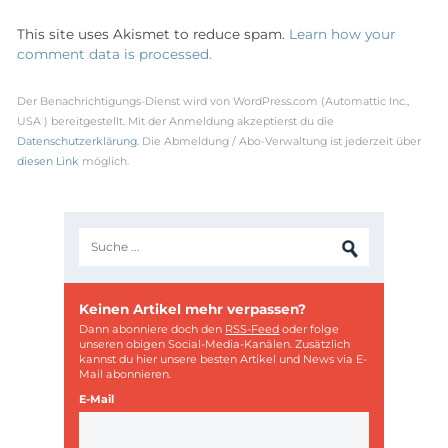
This site uses Akismet to reduce spam.
Learn how your
comment data is processed.
Der Benachrichtigungs-Dienst wird von WordPress.com (Automattic Inc.,
USA ) bereitgestellt. Mit der Anmeldung akzeptierst du die
Datenschutzerklärung
. Die Abmeldung / Abo-Verwaltung ist jederzeit über
diesen Link
möglich.
Keinen Artikel mehr verpassen?
Dann abonniere doch den
RSS-Feed
oder folge
unseren obigen Social-Media-Kanälen. Zusätzlich
kannst du hier unsere besten Artikel und News via E-
Mail abonnieren.
E-Mail