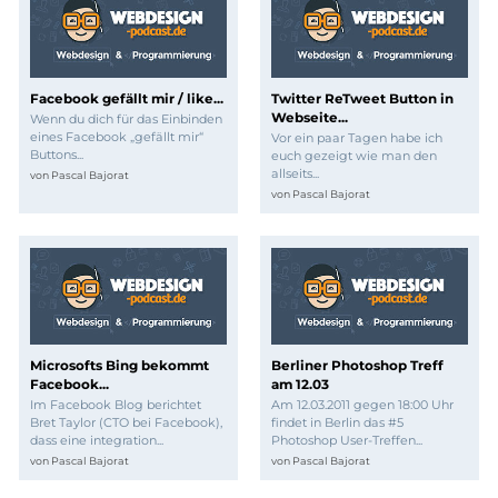
Facebook gefällt mir / like...
Twitter ReTweet Button in
Webseite...
Wenn du dich für das Einbinden
eines Facebook „gefällt mir“
Vor ein paar Tagen habe ich
Buttons...
euch gezeigt wie man den
allseits...
von
Pascal Bajorat
von
Pascal Bajorat
Microsofts Bing bekommt
Berliner Photoshop Treff
Facebook...
am 12.03
Im Facebook Blog berichtet
Am 12.03.2011 gegen 18:00 Uhr
Bret Taylor (CTO bei Facebook),
findet in Berlin das #5
dass eine integration...
Photoshop User-Treffen...
von
Pascal Bajorat
von
Pascal Bajorat