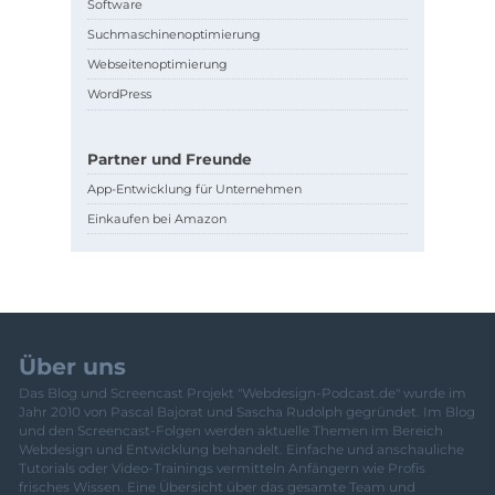
Software
Suchmaschinenoptimierung
Webseitenoptimierung
WordPress
Partner und Freunde
App-Entwicklung für Unternehmen
Einkaufen bei Amazon
Über uns
Das Blog und Screencast Projekt "Webdesign-Podcast.de" wurde im
Jahr 2010 von Pascal Bajorat und Sascha Rudolph gegründet. Im Blog
und den Screencast-Folgen werden aktuelle Themen im Bereich
Webdesign und Entwicklung behandelt. Einfache und anschauliche
Tutorials oder Video-Trainings vermitteln Anfängern wie Profis
frisches Wissen. Eine Übersicht über das gesamte Team und