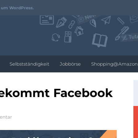
Webdesign-
d um WordPress.
Podcast.de
Selbstständigkeit
Jobbörse
Shopping@Amazon
 bekommt Facebook
entar