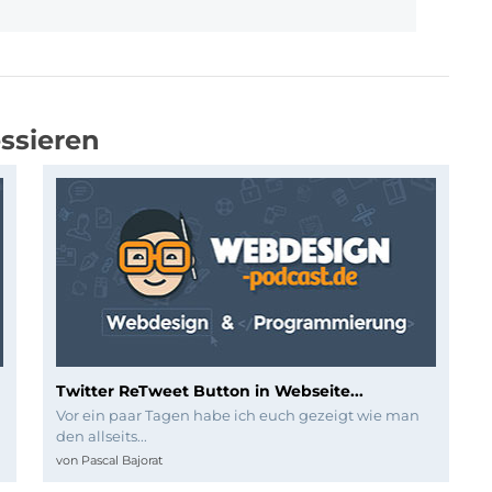
ssieren
Twitter ReTweet Button in Webseite...
Vor ein paar Tagen habe ich euch gezeigt wie man
den allseits...
von
Pascal Bajorat