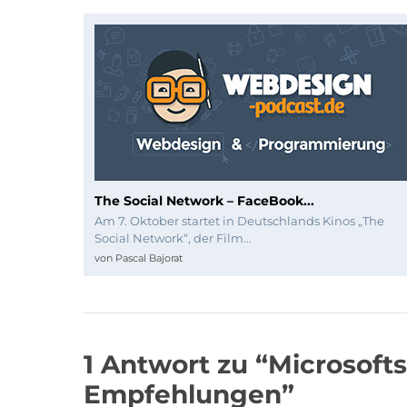
The Social Network – FaceBook...
Am 7. Oktober startet in Deutschlands Kinos „The
Social Network“, der Film...
von
Pascal Bajorat
1 Antwort zu “Microsof
Empfehlungen”