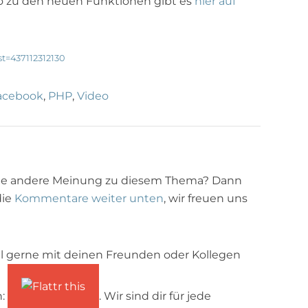
eo zu den neuen Funktionen gibt es
hier auf
t=437112312130
acebook
,
PHP
,
Video
ne andere Meinung zu diesem Thema? Dann
die
Kommentare weiter unten
, wir freuen uns
l gerne mit deinen Freunden oder Kollegen
n:
. Wir sind dir für jede