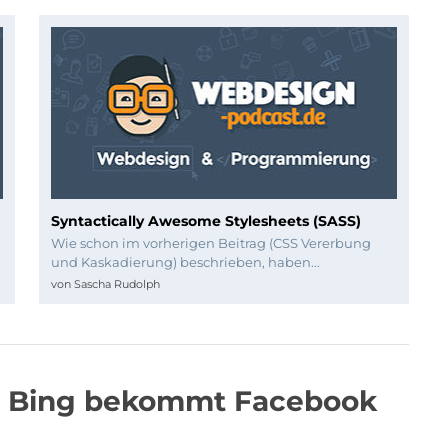
Syntactically Awesome Stylesheets (SASS)
Wie schon im vorherigen Beitrag (CSS Vererbung
und Kaskadierung) beschrieben, haben...
von
Sascha Rudolph
ts Bing bekommt Facebook