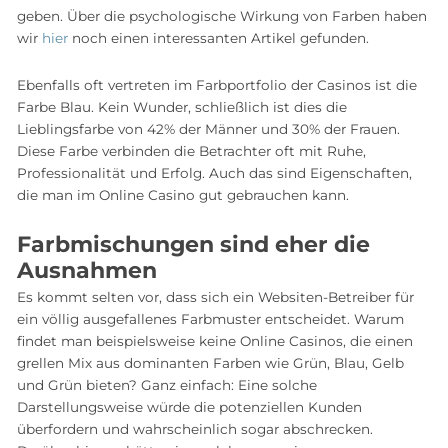
geben. Über die psychologische Wirkung von Farben haben
wir
hier
noch einen interessanten Artikel gefunden.
Ebenfalls oft vertreten im Farbportfolio der Casinos ist die
Farbe Blau. Kein Wunder, schließlich ist dies die
Lieblingsfarbe von 42% der Männer und 30% der Frauen.
Diese Farbe verbinden die Betrachter oft mit Ruhe,
Professionalität und Erfolg. Auch das sind Eigenschaften,
die man im Online Casino gut gebrauchen kann.
Farbmischungen sind eher die
Ausnahmen
Es kommt selten vor, dass sich ein Websiten-Betreiber für
ein völlig ausgefallenes Farbmuster entscheidet. Warum
findet man beispielsweise keine Online Casinos, die einen
grellen Mix aus dominanten Farben wie Grün, Blau, Gelb
und Grün bieten? Ganz einfach: Eine solche
Darstellungsweise würde die potenziellen Kunden
überfordern und wahrscheinlich sogar abschrecken.