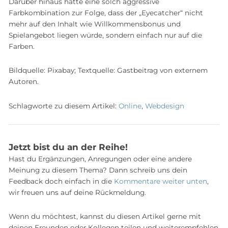
Darüber hinaus hätte eine solch aggressive
Farbkombination zur Folge, dass der „Eyecatcher“ nicht
mehr auf den Inhalt wie Willkommensbonus und
Spielangebot liegen würde, sondern einfach nur auf die
Farben.
Bildquelle: Pixabay; Textquelle: Gastbeitrag von externem
Autoren.
Schlagworte zu diesem Artikel:
Online
,
Webdesign
Jetzt bist du an der Reihe!
Hast du Ergänzungen, Anregungen oder eine andere
Meinung zu diesem Thema? Dann schreib uns dein
Feedback doch einfach in die
Kommentare weiter unten
,
wir freuen uns auf deine Rückmeldung.
Wenn du möchtest, kannst du diesen Artikel gerne mit
deinen Freunden oder Kollegen teilen und weiterempfehlen