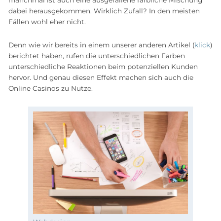
dabei herausgekommen. Wirklich Zufall? In den meisten
Fällen wohl eher nicht.
Denn wie wir bereits in einem unserer anderen Artikel (
klick
)
berichtet haben, rufen die unterschiedlichen Farben
unterschiedliche Reaktionen beim potenziellen Kunden
hervor. Und genau diesen Effekt machen sich auch die
Online Casinos zu Nutze.