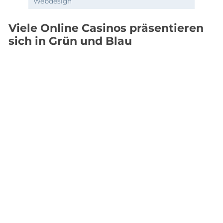
Webdesign
Viele Online Casinos präsentieren
sich in Grün und Blau