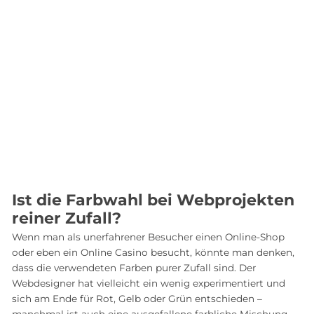
Ist die Farbwahl bei Webprojekten
reiner Zufall?
Wenn man als unerfahrener Besucher einen Online-Shop
oder eben ein Online Casino besucht, könnte man denken,
dass die verwendeten Farben purer Zufall sind. Der
Webdesigner hat vielleicht ein wenig experimentiert und
sich am Ende für Rot, Gelb oder Grün entschieden –
manchmal ist auch eine ausgefallene farbliche Mischung