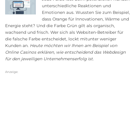
den
unterschiedliche Reaktionen und
Erfolg
Emotionen aus. Wussten Sie zum Beispiel,
von
dass Orange für Innovationen, Wärme und
Online
Energie steht? Und die Farbe Grün gilt als organisch,
Casinos
wachsend und frisch. Wer sich als Websiten-Betreiber für
die falsche Farbe entscheidet, lockt mitunter weniger
Kunden an.
Heute möchten wir Ihnen am Beispiel von
Online Casinos erklären, wie entscheidend das Webdesign
für den jeweiligen Unternehmenserfolg ist.
Anzeige: