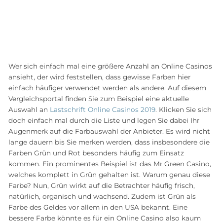
Wer sich einfach mal eine größere Anzahl an Online Casinos
ansieht, der wird feststellen, dass gewisse Farben hier
einfach häufiger verwendet werden als andere. Auf diesem
Vergleichsportal finden Sie zum Beispiel eine aktuelle
Auswahl an
Lastschrift Online Casinos 2019
. Klicken Sie sich
doch einfach mal durch die Liste und legen Sie dabei Ihr
Augenmerk auf die Farbauswahl der Anbieter. Es wird nicht
lange dauern bis Sie merken werden, dass insbesondere die
Farben Grün und Rot besonders häufig zum Einsatz
kommen. Ein prominentes Beispiel ist das Mr Green Casino,
welches komplett in Grün gehalten ist. Warum genau diese
Farbe? Nun, Grün wirkt auf die Betrachter häufig frisch,
natürlich, organisch und wachsend. Zudem ist Grün als
Farbe des Geldes vor allem in den USA bekannt. Eine
bessere Farbe könnte es für ein Online Casino also kaum