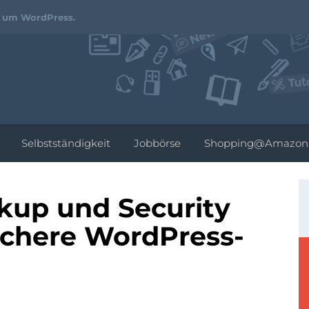
Webdesign-
d um WordPress.
Podcast.de
Selbstständigkeit
Jobbörse
Shopping@Amazon
kup und Security
sichere WordPress-