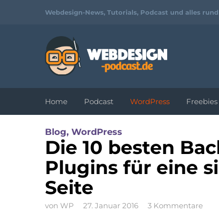
Webdesign-News, Tutorials, Podcast und alles run
Home
Podcast
WordPress
Freebies
Tutorials und Video-
Blog
,
WordPress
Workshops zu Webdesign und
Die 10 besten Bac
Programmierung
Plugins für eine 
Seite
von
WP
27. Januar 2016
3 Kommentare