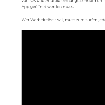
von iOS und Android einhängt, sondern um 
App geöffnet werden muss.
Wer Werbefreiheit will, muss zum surfen je