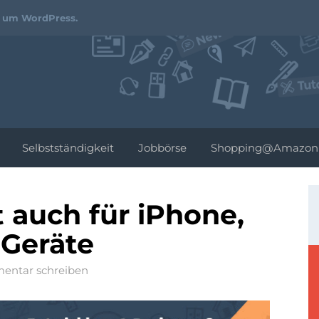
Webdesign-
d um WordPress.
Podcast.de
Selbstständigkeit
Jobbörse
Shopping@Amazon
t auch für iPhone,
 Geräte
ntar schreiben