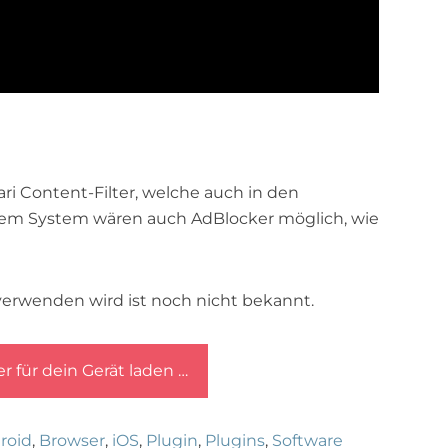
ri Content-Filter, welche auch in den
sem System wären auch AdBlocker möglich, wie
verwenden wird ist noch nicht bekannt.
 für dein Gerät laden …
roid
,
Browser
,
iOS
,
Plugin
,
Plugins
,
Software