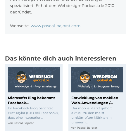
spezialisiert. Er hat den Webdesign-Podcast.de 2010
gegründet.
Webseite:
www.pascal-bajorat.com
Das könnte dich auch interessieren
Microsofts Bing bekommt
Entwicklung von mobilen
Facebook...
Web-Anwendungen /...
Im Facebook Blog berichtet
Der mobile Markt gehört
Bret Taylor (CTO bei Facebook),
aktuell zu den meist
dass eine integration...
umkämpften Märkten in
unserem...
von
Pascal Bajorat
von
Pascal Bajorat