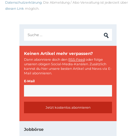
Datenschutzerklärung
. Die Abmeldung / Abo-Verwaltung ist jederzeit über
diesen Link
möglich.
Keinen Artikel mehr verpassen?
Dann abonniere doch den
RSS-Feed
oder folge
unseren obigen Social-Media-Kanälen. Zusätzlich
kannst du hier unsere besten Artikel und News via E-
Mail abonnieren.
E-Mail
Jobbörse