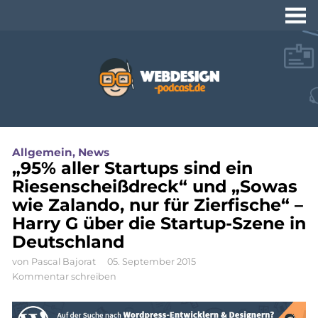
Webdesign-
Podcast.de
Naviga
Tutorials und Video-
Allgemein
,
News
Workshops zu
„95% aller Startups sind ein
Webdesign und
Riesenscheißdreck“ und „Sowas
Programmierung
wie Zalando, nur für Zierfische“ –
Harry G über die Startup-Szene in
Deutschland
von
Pascal Bajorat
05. September 2015
Kommentar schreiben