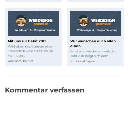
Mit uns zur Cebit 2011...
Wir wünschen euch allen
einen...
Wir haben noch genau eine
Freikarte für die Cebit 2011 in
Es ist mal wieder so weit, das
Hannover...
Jahr 2011 neigt sich dem...
von
Pascal Bajorat
von
Pascal Bajorat
Kommentar verfassen