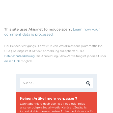
This site uses Akismet to reduce spam.
Learn how your
comment data is processed.
Der Benachrichtigungs-Dienst wird von WordPress.com (Automattic Inc.,
USA ) bereitgestellt. Mit der Anmeldung akzeptierst du die
Datenschutzerklärung
. Die Abmeldung / Abo-Verwaltung ist jederzeit über
diesen Link
möglich.
Keinen Artikel mehr verpassen?
Dann abonniere doch den
RSS-Feed
oder folge
unseren obigen Social-Media-Kanälen. Zusätzlich
kannst du hier unsere besten Artikel und News via E-