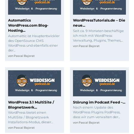
Automattics
WordPressTutorials.de – Die
WordPress.com Blog-
neue...
Hosting...
Seit ca. 9 Monaten beschäftige
ich mich mit WordPress:
Automattic ist Hauptentwickler
Verwaltung, Plugins, Themes,...
des OpenSource CMS
WordPress und ebenfalls einer
von
Pascal Bajorat
der...
von
Pascal Bajorat
WordPress 3.1 MultiSite /
Störung im Podcast Feed –...
Blognetzwerk...
Nach einem Update des
WordPress Plugins PodPress,
WordPress bietet einen
dass wir zum verwalten der...
MultiSite / Blognetzwerk
Installations-Modus, dieser...
von
Pascal Bajorat
von
Pascal Bajorat