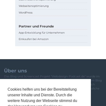
Webseitenoptimierung
WordPress
Partner und Freunde
App-Entwicklung für Unternehmen
Einkaufen bei Amazon
Über uns
Das Blog und Screencast Projekt "Webdesign-Podcast.de" wurde im
Jahr 2010 von Pascal Bajorat und Sascha Rudolph gegründet. Im Blog
und den Screencast-Folgen werden aktuelle Themen im Bereich
Webdesign und Entwicklung behandelt. Einfache und anschauliche
Cookies helfen uns bei der Bereitstellung
Tutorials oder Video-Trainings vermitteln Anfängern wie Profis
unserer Inhalte und Dienste. Durch die
frisches Wissen. Eine Übersicht über das gesamte Team und
Mitwirkende ist
hier zu finden
.
weitere Nutzung der Webseite stimmst du
Newsletter