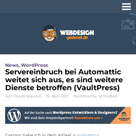
Webdesign-
Podcast.de
Naviga
Tutorials und Video-
News
,
WordPress
Workshops zu
Servereinbruch bei Automattic
Webdesign und
weitet sich aus, es sind weitere
Programmierung
Dienste betroffen (VaultPress)
von
Pascal Bajorat
15. April 2011
Kommentar schreiben
Gestern habe ich in dem Artikel
Automattics