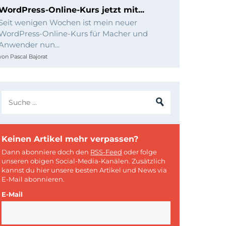
WordPress-Online-Kurs jetzt mit...
Seit wenigen Wochen ist mein neuer
WordPress-Online-Kurs für Macher und
Anwender nun...
von
Pascal Bajorat
Keinen Artikel mehr verpassen?
Dann abonniere doch den
RSS-Feed
oder folge
unseren obigen Social-Media-Kanälen. Zusätzlich
kannst du hier unsere besten Artikel und News via
E-Mail abonnieren.
E-Mail