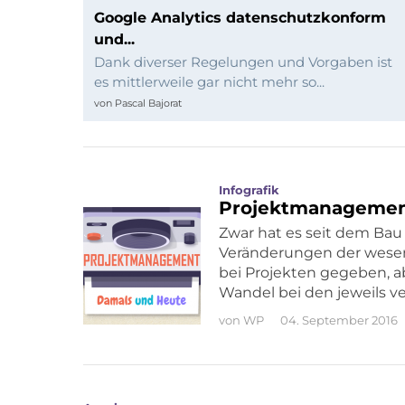
und
Google Analytics datenschutzkonform
und...
Programmierung
Dank diverser Regelungen und Vorgaben ist
es mittlerweile gar nicht mehr so...
von
Pascal Bajorat
Infografik
Projektmanagemen
Zwar hat es seit dem Ba
Veränderungen der wese
bei Projekten gegeben, ab
Wandel bei den jeweils 
von
WP
04. September 2016