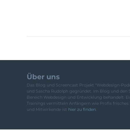
Über uns
Das Blog und Screencast Projekt "Webdesign-Podca
und Sascha Rudolph gegründet. Im Blog und den 
Bereich Webdesign und Entwicklung behandelt. Ein
Trainings vermitteln Anfängern wie Profis frische
und Mitwirkende ist
hier zu finden
.