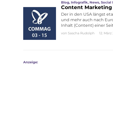
Blog
,
Infografik
,
News
,
Social
Content Marketing
Der in den USA längst et
und mehr auch nach Euro
Inhalt (Content) einer Se
von
Sascha Rudolph
12. März
Anzeige: