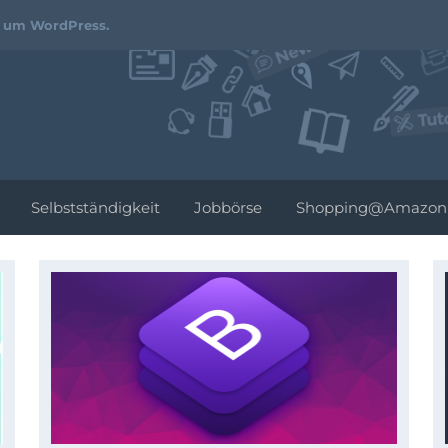
Webdesign-
d um WordPress.
Podcast.de
Selbstständigkeit
Jobbörse
Shopping@Amazon