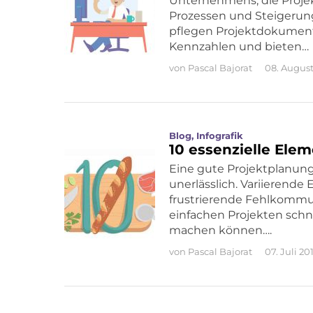
Unternehmens, die Proje
Prozessen und Steigerung
pflegen Projektdokumenta
Kennzahlen und bieten…
von
Pascal Bajorat
08. August
Blog
,
Infografik
10 essenzielle Ele
Eine gute Projektplanung 
unerlässlich. Variieren
frustrierende Fehlkommun
einfachen Projekten schn
machen können….
von
Pascal Bajorat
07. Juli 20