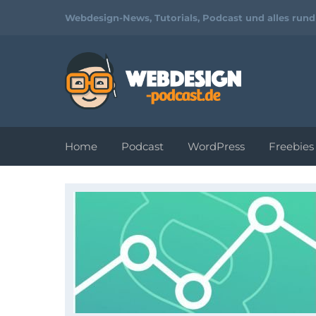
Webdesign-News, Tutorials, Podcast und alles run
Home
Podcast
WordPress
Freebies
Tutorials und
Video-
Workshops zu
Webdesign