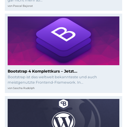
Programmierung
gar nicht mehr so...
von
Pascal Bajorat
Bootstrap 4 Komplettkurs – Jetzt...
Bootstrap ist das weltweit bekannteste und auch
meistgenutzte Frontend-Framework. In...
von
Sascha Rudolph