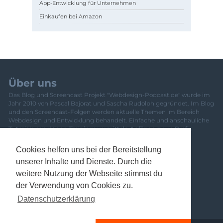
App-Entwicklung für Unternehmen
Einkaufen bei Amazon
Über uns
Das Blog und Screencast Projekt "Webdesign-Podcast.de" wurde im
Jahr 2010 von Pascal Bajorat und Sascha Rudolph gegründet. Im Blog
und den Screencast-Folgen werden aktuelle Themen im Bereich
Webdesign und Entwicklung behandelt. Einfache und anschauliche
Tutorials oder Video-Trainings vermitteln Anfängern wie Profis
frisches Wissen. Eine Übersicht über das gesamte Team und
Mitwirkende ist
hier zu finden
.
Cookies helfen uns bei der Bereitstellung
Newsletter
unserer Inhalte und Dienste. Durch die
Banner
weitere Nutzung der Webseite stimmst du
Kontakt
der Verwendung von Cookies zu.
Datenschutzerklärung
Impressum
Datenschutzerklärung