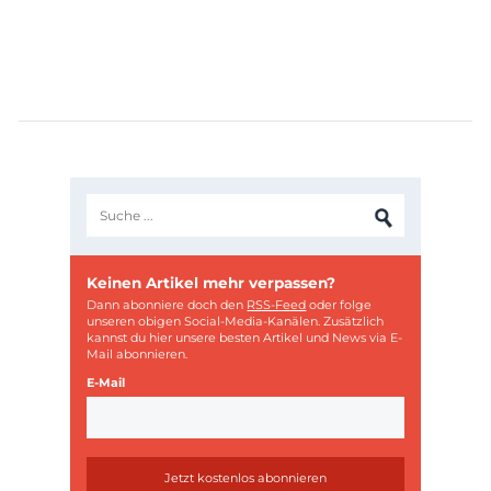
Keinen Artikel mehr verpassen?
Dann abonniere doch den
RSS-Feed
oder folge
unseren obigen Social-Media-Kanälen. Zusätzlich
kannst du hier unsere besten Artikel und News via E-
Mail abonnieren.
E-Mail