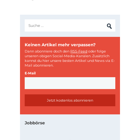
Keinen Artikel mehr verpassen?
Dann abonniere doch den
RSS-Feed
oder folge
unseren obigen Social-Media-Kanälen. Zusätzlich
kannst du hier unsere besten Artikel und News via E-
Mail abonnieren.
E-Mail
Jobbörse
.
.