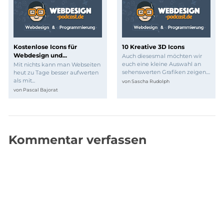
Kostenlose Icons für
10 Kreative 3D Icons
Webdesign und...
Auch diesesmal möchten wir
euch eine kleine Auswahl an
Mit nichts kann man Webseiten
sehenswerten Grafiken zeigen....
heut zu Tage besser aufwerten
als mit...
von
Sascha Rudolph
von
Pascal Bajorat
Kommentar verfassen