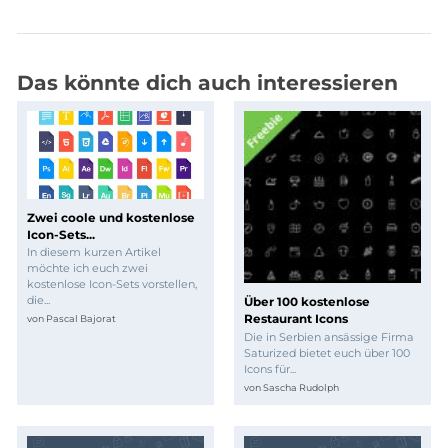
Das könnte dich auch interessieren
Zwei coole und kostenlose
Icon-Sets...
In diesem kurzen Artikel
möchte ich euch zwei
kostenlose Icon-Sets vorstellen,
die...
Über 100 kostenlose
Restaurant Icons
von
Pascal Bajorat
Die in Serbien ansässige Firma
Saturized bietet euch über 100
Icons für...
von
Sascha Rudolph