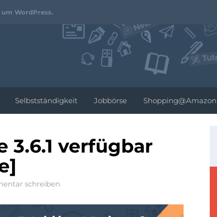
Webdesign-
d um WordPress.
Podcast.de
Selbstständigkeit
Jobbörse
Shopping@Amazon
 3.6.1 verfügbar
e]
ntar schreiben