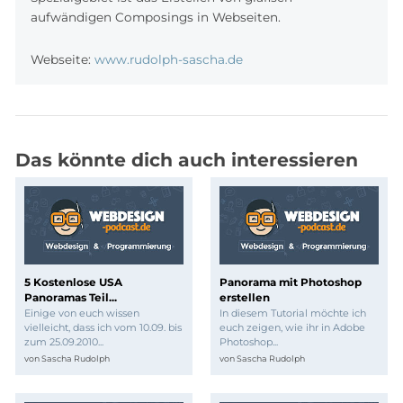
aufwändigen Composings in Webseiten.
Webseite:
www.rudolph-sascha.de
Das könnte dich auch interessieren
5 Kostenlose USA
Panorama mit Photoshop
Panoramas Teil...
erstellen
Einige von euch wissen
In diesem Tutorial möchte ich
vielleicht, dass ich vom 10.09. bis
euch zeigen, wie ihr in Adobe
zum 25.09.2010...
Photoshop...
von
Sascha Rudolph
von
Sascha Rudolph