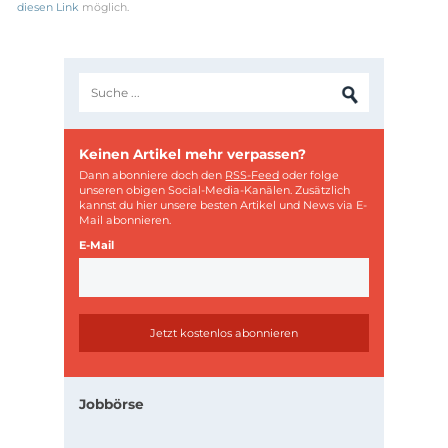
diesen Link
möglich.
Keinen Artikel mehr verpassen?
Dann abonniere doch den
RSS-Feed
oder folge
unseren obigen Social-Media-Kanälen. Zusätzlich
kannst du hier unsere besten Artikel und News via E-
Mail abonnieren.
E-Mail
Jobbörse