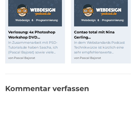
Verlosung: 4x Photoshop
Contao total mit Nina
Workshop DVD...
Gerling...
In Zusammenarbeit mit PSD-
In dem Webstandards Podcast
Tutorials.de haben Sascha, ich
Technikwürze ist kürzlich eine
(Pascal Bajorat) sowie viele...
sehr empfehlenswerte...
von
Pascal Bajorat
von
Pascal Bajorat
Kommentar verfassen