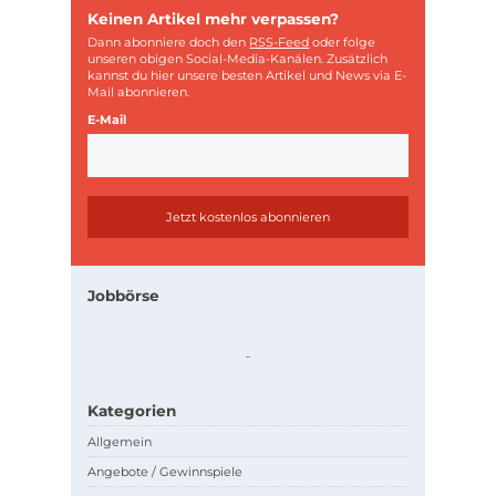
Keinen Artikel mehr verpassen?
Dann abonniere doch den
RSS-Feed
oder folge
unseren obigen Social-Media-Kanälen. Zusätzlich
kannst du hier unsere besten Artikel und News via E-
Mail abonnieren.
E-Mail
Jobbörse
.
.
Kategorien
Allgemein
Angebote / Gewinnspiele