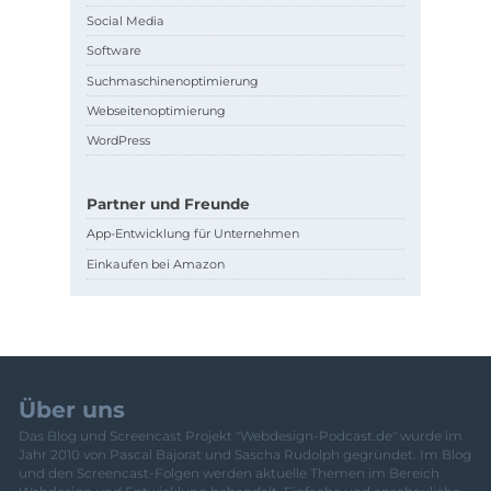
Social Media
Software
Suchmaschinenoptimierung
Webseitenoptimierung
WordPress
Partner und Freunde
App-Entwicklung für Unternehmen
Einkaufen bei Amazon
Über uns
Das Blog und Screencast Projekt "Webdesign-Podcast.de" wurde im
Jahr 2010 von Pascal Bajorat und Sascha Rudolph gegründet. Im Blog
und den Screencast-Folgen werden aktuelle Themen im Bereich