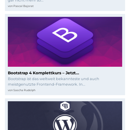
Programmierung
gar nicht mehr so...
von
Pascal Bajorat
Bootstrap 4 Komplettkurs – Jetzt...
Bootstrap ist das weltweit bekannteste und auch
meistgenutzte Frontend-Framework. In...
von
Sascha Rudolph