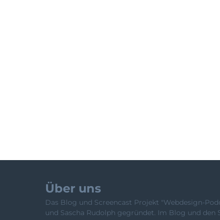
Über uns
Das Blog und Screencast Projekt "Webdesign-Podca
und Sascha Rudolph gegründet. Im Blog und den 