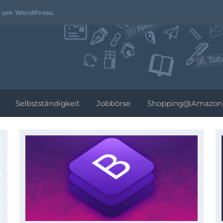
Webdesign-
d um WordPress.
Podcast.de
Selbstständigkeit
Jobbörse
Shopping@Amazon