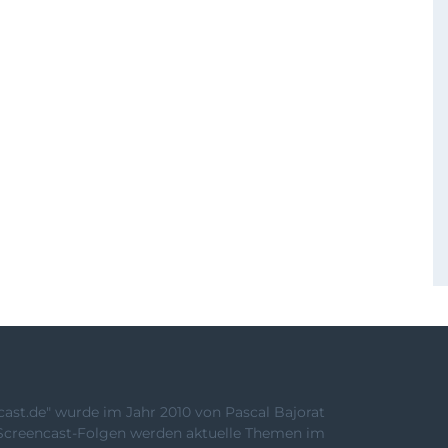
st.de" wurde im Jahr 2010 von Pascal Bajorat
Screencast-Folgen werden aktuelle Themen im