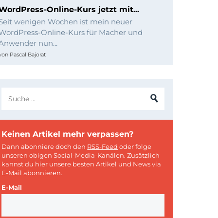
WordPress-Online-Kurs jetzt mit...
Seit wenigen Wochen ist mein neuer
WordPress-Online-Kurs für Macher und
Anwender nun...
von
Pascal Bajorat
Keinen Artikel mehr verpassen?
Dann abonniere doch den
RSS-Feed
oder folge
unseren obigen Social-Media-Kanälen. Zusätzlich
kannst du hier unsere besten Artikel und News via
E-Mail abonnieren.
E-Mail