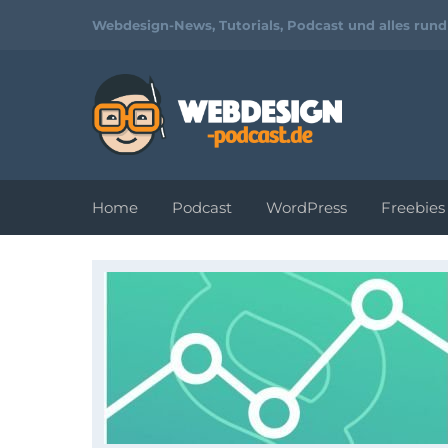
Webdesign-News, Tutorials, Podcast und alles run
Home
Podcast
WordPress
Freebies
Tutorials und
Video-
Workshops zu
Webdesign