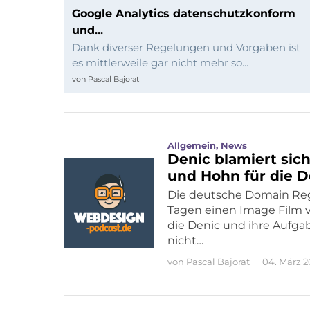
und
Google Analytics datenschutzkonform
und...
Programmierung
Dank diverser Regelungen und Vorgaben ist
es mittlerweile gar nicht mehr so...
von
Pascal Bajorat
Allgemein
,
News
Denic blamiert sich
und Hohn für die D
Die deutsche Domain Regis
Tagen einen Image Film ve
die Denic und ihre Aufgab
nicht…
von
Pascal Bajorat
04. März 2