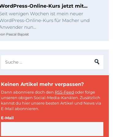
WordPress-Online-Kurs jetzt mit...
Seit wenigen Wochen ist mein neuer
WordPress-Online-Kurs für Macher und
Anwender nun...
von
Pascal Bajorat
Keinen Artikel mehr verpassen?
Dann abonniere doch den
RSS-Feed
oder folge
unseren obigen Social-Media-Kanälen. Zusätzlich
kannst du hier unsere besten Artikel und News via
E-Mail abonnieren.
E-Mail