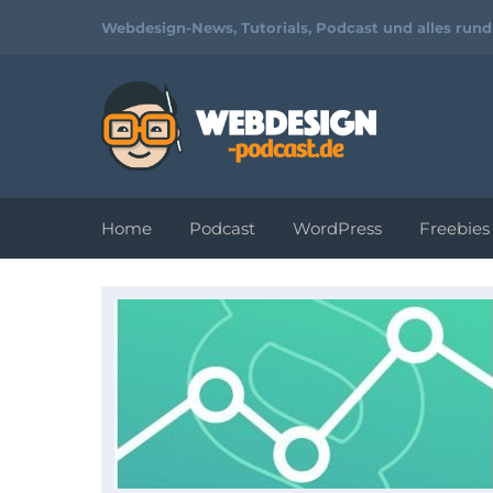
Webdesign-News, Tutorials, Podcast und alles run
Home
Podcast
WordPress
Freebies
Tutorials und
Video-
Workshops zu
Webdesign