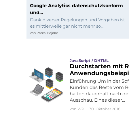
und
Google Analytics datenschutzkonform
und...
Programmierung
Dank diverser Regelungen und Vorgaben ist
es mittlerweile gar nicht mehr so...
von
Pascal Bajorat
JavaScript / DHTML
Durchstarten mit R
Anwendungsbeispi
Einführung Um in der Sof
Kunden das Beste vom Bes
halten dauerhaft nach de
Ausschau. Eines dieser…
von
WP
30. Oktober 2018