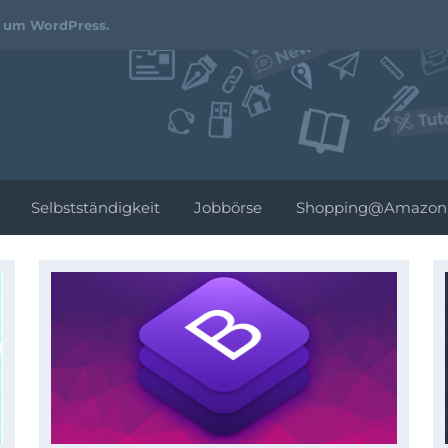
Webdesign-
d um WordPress.
Podcast.de
Selbstständigkeit
Jobbörse
Shopping@Amazon