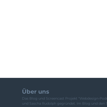
Über uns
Das Blog und Screencast Projekt "Webdesign-Podca
und Sascha Rudolph gegründet. Im Blog und den 