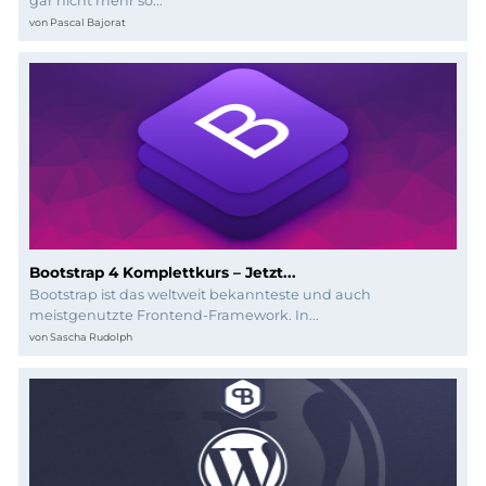
Programmierung
gar nicht mehr so...
von
Pascal Bajorat
Bootstrap 4 Komplettkurs – Jetzt...
Bootstrap ist das weltweit bekannteste und auch
meistgenutzte Frontend-Framework. In...
von
Sascha Rudolph