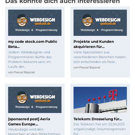
Das könnte dich auch interessieren
my code stock.com Public
Projekte und Kunden
Beta...
akquirieren für...
Jedem Webdesigner und
Viele Spezialisten aus
Programmierer dürfte das
verschiedenen Branchen haben
Problem bekannt sein: Im
sich entschieden als freie...
Laufe der...
von
Pascal Bajorat
von
Pascal Bajorat
[sponsored post] Aeria
Telekom: Drosselung für...
Games Europe...
Die Telekom hat am 22.04.2013
angekündigt, Volumengrenzen
Heutzutage wird den
für...
Menschen an den Bildschirmen