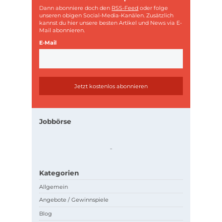
Dann abonniere doch den
RSS-Feed
oder folge
unseren obigen Social-Media-Kanälen. Zusätzlich
kannst du hier unsere besten Artikel und News via E-
Mail abonnieren.
E-Mail
Jobbörse
.
.
Kategorien
Allgemein
Angebote / Gewinnspiele
Blog