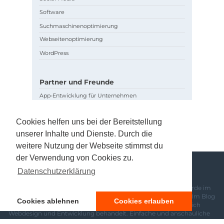
Software
Suchmaschinenoptimierung
Webseitenoptimierung
WordPress
Partner und Freunde
App-Entwicklung für Unternehmen
Einkaufen bei Amazon
Cookies helfen uns bei der Bereitstellung
unserer Inhalte und Dienste. Durch die
weitere Nutzung der Webseite stimmst du
der Verwendung von Cookies zu.
Datenschutzerklärung
Über uns
Das Blog und Screencast Projekt "Webdesign-Podcast.de" wurde im
Jahr 2010 von Pascal Bajorat und Sascha Rudolph gegründet. Im Blog
Cookies ablehnen
Cookies erlauben
und den Screencast-Folgen werden aktuelle Themen im Bereich
Webdesign und Entwicklung behandelt. Einfache und anschauliche
Tutorials oder Video-Trainings vermitteln Anfängern wie Profis