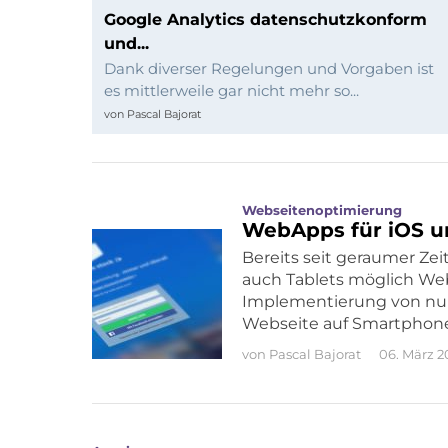
und
Google Analytics datenschutzkonform
und...
Programmierung
Dank diverser Regelungen und Vorgaben ist
es mittlerweile gar nicht mehr so...
von
Pascal Bajorat
Webseitenoptimierung
WebApps für iOS u
Bereits seit geraumer Zei
auch Tablets möglich We
Implementierung von nur
Webseite auf Smartphon
von
Pascal Bajorat
06. März 2