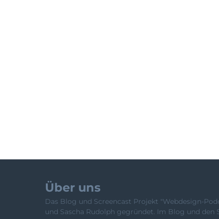
Über uns
Das Blog und Screencast Projekt "Webdesign-Podca
und Sascha Rudolph gegründet. Im Blog und den 