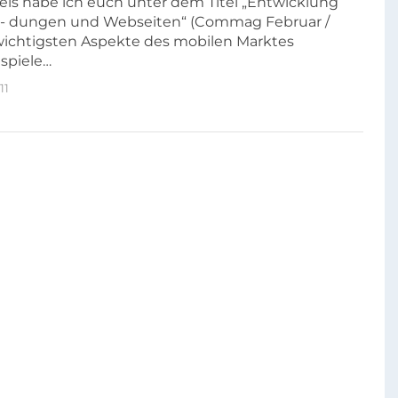
ikels habe ich euch unter dem Titel „Entwicklung
 dungen und Webseiten“ (Commag Februar /
 wichtigsten Aspekte des mobilen Marktes
ispiele…
11