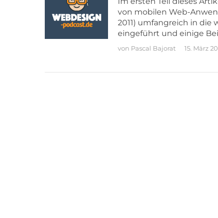
Im ersten Teil dieses Art
von mobilen Web-Anwen-
2011) umfangreich in die
eingeführt und einige Be
von
Pascal Bajorat
15. März 20