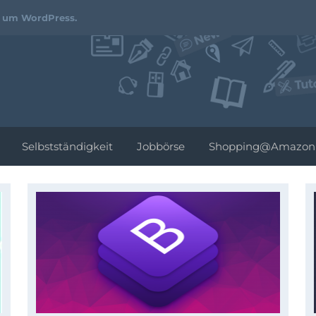
Webdesign-
d um WordPress.
Podcast.de
Selbstständigkeit
Jobbörse
Shopping@Amazon