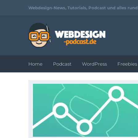
Webdesign-News, Tutorials, Podcast und alles run
Home
Podcast
WordPress
Freebies
Tutorials und
Video-
Workshops zu
Webdesign