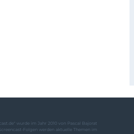
st.de" wurde im Jahr 2010 von Pascal Bajorat
Screencast-Folgen werden aktuelle Themen im