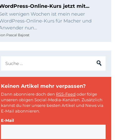
WordPress-Online-Kurs jetzt mit...
Seit wenigen Wochen ist mein neuer
WordPress-Online-Kurs für Macher und
Anwender nun...
von
Pascal Bajorat
Keinen Artikel mehr verpassen?
Dann abonniere doch den
RSS-Feed
oder folge
unseren obigen Social-Media-Kanälen. Zusätzlich
kannst du hier unsere besten Artikel und News via
E-Mail abonnieren.
E-Mail