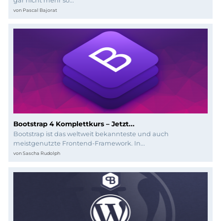
Programmierung
gar nicht mehr so...
von
Pascal Bajorat
Bootstrap 4 Komplettkurs – Jetzt...
Bootstrap ist das weltweit bekannteste und auch
meistgenutzte Frontend-Framework. In...
von
Sascha Rudolph