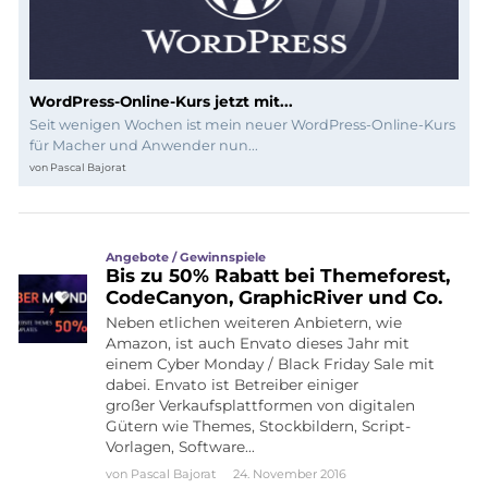
WordPress-Online-Kurs jetzt mit...
Seit wenigen Wochen ist mein neuer WordPress-Online-Kurs
für Macher und Anwender nun...
von
Pascal Bajorat
Angebote / Gewinnspiele
Bis zu 50% Rabatt bei Themeforest,
CodeCanyon, GraphicRiver und Co.
Neben etlichen weiteren Anbietern, wie
Amazon, ist auch Envato dieses Jahr mit
einem Cyber Monday / Black Friday Sale mit
dabei. Envato ist Betreiber einiger
großer Verkaufsplattformen von digitalen
Gütern wie Themes, Stockbildern, Script-
Vorlagen, Software…
von
Pascal Bajorat
24. November 2016