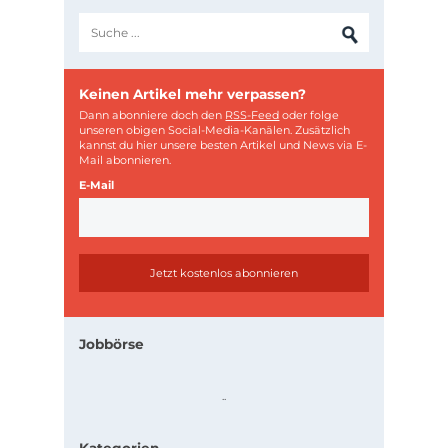
Keinen Artikel mehr verpassen?
Dann abonniere doch den
RSS-Feed
oder folge
unseren obigen Social-Media-Kanälen. Zusätzlich
kannst du hier unsere besten Artikel und News via E-
Mail abonnieren.
E-Mail
Jobbörse
.
.