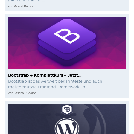
Programmierung
gar nicht mehr so...
von
Pascal Bajorat
Bootstrap 4 Komplettkurs – Jetzt...
Bootstrap ist das weltweit bekannteste und auch
meistgenutzte Frontend-Framework. In...
von
Sascha Rudolph