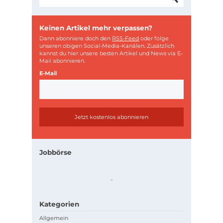
Keinen Artikel mehr verpassen?
Dann abonniere doch den
RSS-Feed
oder folge
unseren obigen Social-Media-Kanälen. Zusätzlich
kannst du hier unsere besten Artikel und News via E-
Mail abonnieren.
E-Mail
Jobbörse
.
.
Kategorien
Allgemein