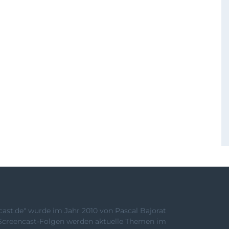
st.de" wurde im Jahr 2010 von Pascal Bajorat
Screencast-Folgen werden aktuelle Themen im