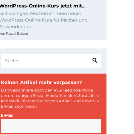
WordPress-Online-Kurs jetzt mit...
Seit wenigen Wochen ist mein neuer
WordPress-Online-Kurs für Macher und
Anwender nun...
von
Pascal Bajorat
Keinen Artikel mehr verpassen?
Dann abonniere doch den
RSS-Feed
oder folge
unseren obigen Social-Media-Kanälen. Zusätzlich
kannst du hier unsere besten Artikel und News via
E-Mail abonnieren.
E-Mail