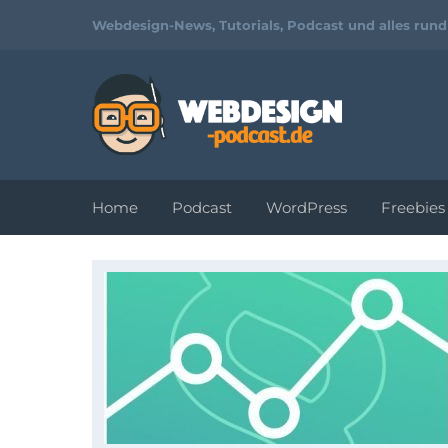
Webdesign-News, Tutorials, Podcast und alles run
Home
Podcast
WordPress
Freebies
Tutorials und
Video-
Workshops zu
Webdesign