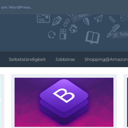
Webdesign-
d um WordPress.
Podcast.de
Selbstständigkeit
Jobbörse
Shopping@Amazon