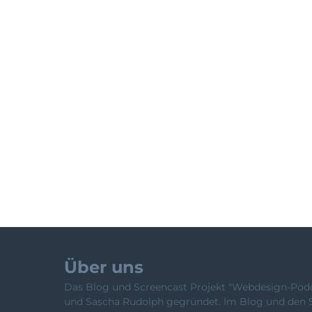
Über uns
Das Blog und Screencast Projekt "Webdesign-Podca
und Sascha Rudolph gegründet. Im Blog und den 