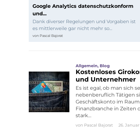
und
Google Analytics datenschutzkonform
und...
Programmierung
Dank diverser Regelungen und Vorgaben ist
es mittlerweile gar nicht mehr so...
von
Pascal Bajorat
Allgemein
,
Blog
Kostenloses Giroko
und Unternehmer
Es ist egal, ob man sich 
nebenberuflich Tätigen s
Geschäftskonto im Raum.
Finanzbranche in Zeiten 
stark…
von
Pascal Bajorat
26. Januar