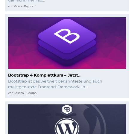
Programmierung
gar nicht mehr so...
von
Pascal Bajorat
Bootstrap 4 Komplettkurs – Jetzt...
Bootstrap ist das weltweit bekannteste und auch
meistgenutzte Frontend-Framework. In...
von
Sascha Rudolph