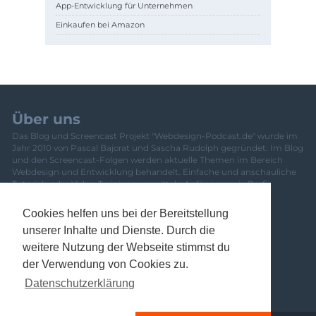
App-Entwicklung für Unternehmen
Einkaufen bei Amazon
Über uns
Das Blog und Screencast Projekt "Webdesign-Podcast.de" wurde im
Jahr 2010 von Pascal Bajorat und Sascha Rudolph gegründet. Im Blog
und den Screencast-Folgen werden aktuelle Themen im Bereich
Webdesign und Entwicklung behandelt. Einfache und anschauliche
Tutorials oder Video-Trainings vermitteln Anfängern wie Profis
frisches Wissen. Eine Übersicht über das gesamte Team und
Mitwirkende ist
hier zu finden
.
Cookies helfen uns bei der Bereitstellung
Newsletter
unserer Inhalte und Dienste. Durch die
Banner
weitere Nutzung der Webseite stimmst du
Kontakt
der Verwendung von Cookies zu.
Datenschutzerklärung
Impressum
Datenschutzerklärung