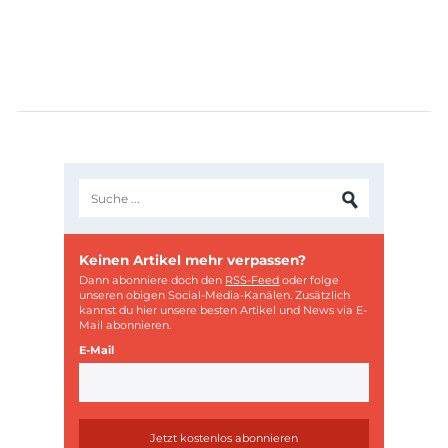
Keinen Artikel mehr verpassen?
Dann abonniere doch den
RSS-Feed
oder folge
unseren obigen Social-Media-Kanälen. Zusätzlich
kannst du hier unsere besten Artikel und News via E-
Mail abonnieren.
E-Mail